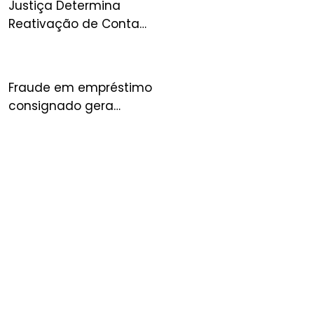
Justiça Determina
Reativação de Conta
Suspensa no Mercado
Livre e Condena
Plataforma por Danos
Fraude em empréstimo
consignado gera
condenação de banco à
indenização por danos
morais