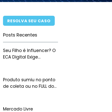
RESOLVA SEU CASO
Posts Recentes
Seu Filho é Influencer? O
ECA Digital Exige
Autorização Judicial
para Monetizar — e Você
Pode Perder Tudo Sem
Produto sumiu no ponto
Ela
de coleta ou no FULL do
Mercado Livre: quem
arca com o prejuízo?
Mercado Livre