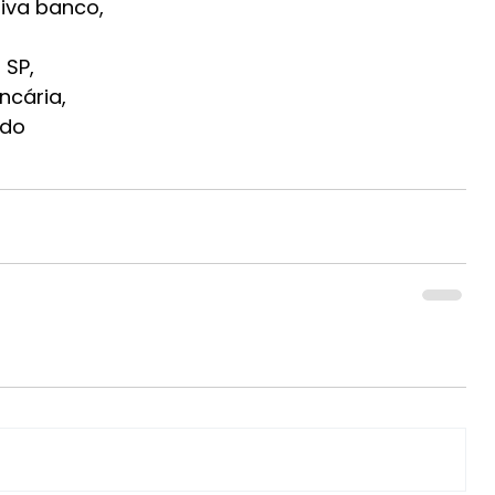
tiva banco,
 SP,
ncária, 
ado