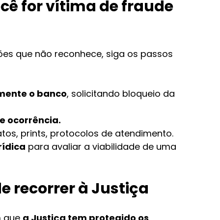
cê for vítima de fraude 
ções que não reconhece, siga os passos 
mente o banco
, solicitando bloqueio da 
e ocorrência.
ratos, prints, protocolos de atendimento.
rídica
 para avaliar a viabilidade de uma 
e recorrer à Justiça
 que 
a Justiça tem protegido os 