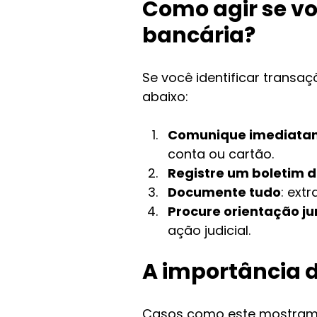
Como agir se vo
bancária?
Se você identificar transa
abaixo:
Comunique imediata
conta ou cartão.
Registre um boletim d
Documente tudo
: ext
Procure orientação ju
ação judicial.
A importância d
Casos como este mostram