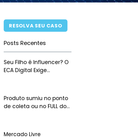
RESOLVA SEU CASO
Posts Recentes
Seu Filho é Influencer? O
ECA Digital Exige
Autorização Judicial
para Monetizar — e Você
Pode Perder Tudo Sem
Produto sumiu no ponto
Ela
de coleta ou no FULL do
Mercado Livre: quem
arca com o prejuízo?
Mercado Livre