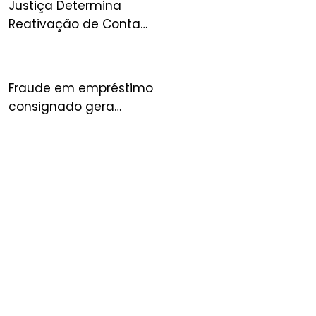
Justiça Determina
Reativação de Conta
Suspensa no Mercado
Livre e Condena
Plataforma por Danos
Fraude em empréstimo
consignado gera
condenação de banco à
indenização por danos
morais