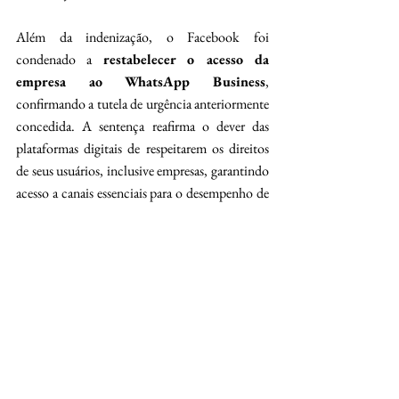
Além da indenização, o Facebook foi 
condenado a 
restabelecer o acesso da 
empresa ao WhatsApp Business
, 
confirmando a tutela de urgência anteriormente 
concedida. A sentença reafirma o dever das 
plataformas digitais de respeitarem os direitos 
de seus usuários, inclusive empresas, garantindo 
acesso a canais essenciais para o desempenho de 
suas atividades comerciais.
Conclusão
O caso ilustra a crescente judicialização das 
relações entre empresas e plataformas digitais, 
especialmente quando há 
desrespeito às 
regras contratuais e legais
. A decisão 
fortalece a proteção jurídica dos empresários 