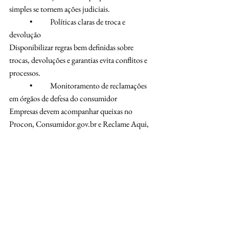
simples se tornem ações judiciais.
	•	Políticas claras de troca e 
devolução
Disponibilizar regras bem definidas sobre 
trocas, devoluções e garantias evita conflitos e 
processos.
	•	Monitoramento de reclamações 
em órgãos de defesa do consumidor
Empresas devem acompanhar queixas no 
Procon, Consumidor.gov.br e Reclame Aqui, 
buscando soluções rápidas.
	•	Uso de contratos bem elaborados
Ter contratos bem redigidos e claros evita 
interpretações equivocadas e protege a empresa 
de alegações infundadas.
	•	Registro detalhado de 
atendimentos e transações
Arquivar e-mails, conversas e registros de 