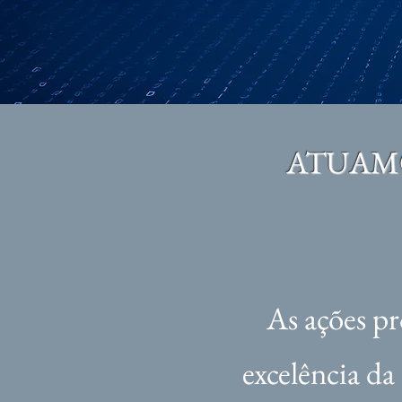
ATUAMO
As ações pr
excelência da 