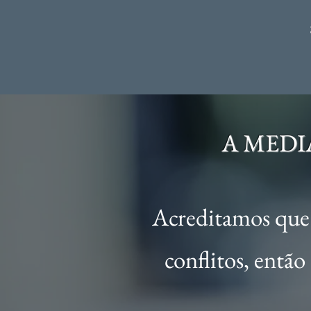
A MEDI
Acreditamos que 
conflitos, entã