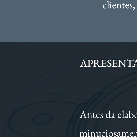
clientes,
APRESENT
Antes da elabo
minuciosament