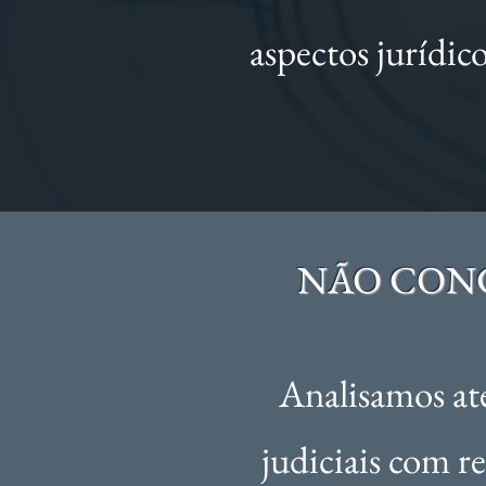
aspectos jurídic
NÃO CONC
Analisamos at
judiciais com r