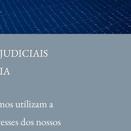
JUDICIAIS
IA
mos utilizam a
resses dos nossos