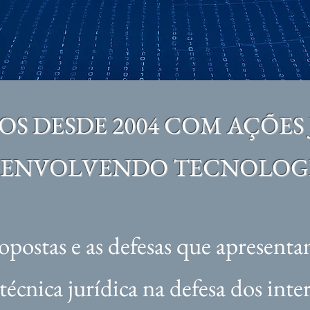
S DESDE 2004 COM AÇÕES 
ENVOLVENDO TECNOLOG
opostas e as defesas que apresenta
técnica jurídica na defesa dos inte