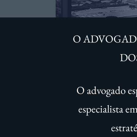
O ADVOGADO
DO
O advogado esp
especialista e
estrat