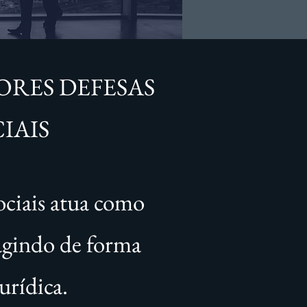
RES DEFESAS
IAIS
ociais atua como
 agindo de forma
urídica.