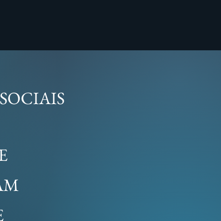
SOCIAIS
E
RAM
E