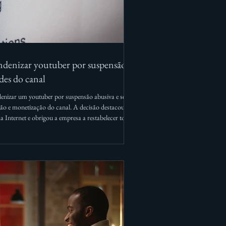
ndenizar youtuber por suspensão
des do canal
denizar um youtuber por suspensão abusiva e sem
ção e monetização do canal. A decisão destacou
a Internet e obrigou a empresa a restabelecer todas
R$ 3 mil por danos morais. Se estiver enfrentando
entação jurídica para garantir a defesa dos seus
ridos.