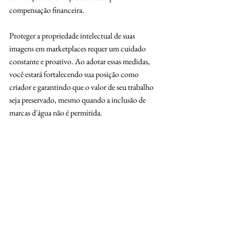
compensação financeira.
Proteger a propriedade intelectual de suas 
imagens em marketplaces requer um cuidado 
constante e proativo. Ao adotar essas medidas, 
você estará fortalecendo sua posição como 
criador e garantindo que o valor de seu trabalho 
seja preservado, mesmo quando a inclusão de 
marcas d'água não é permitida.
Caso tenha alguma dúvida sobre as 
informações acima fornecidas, entre em 
contato conosco agora mesmo.
Tags:
Loja Virtual
comércio eletrônico
mercado livre
Marca
Contratação de fornecedores