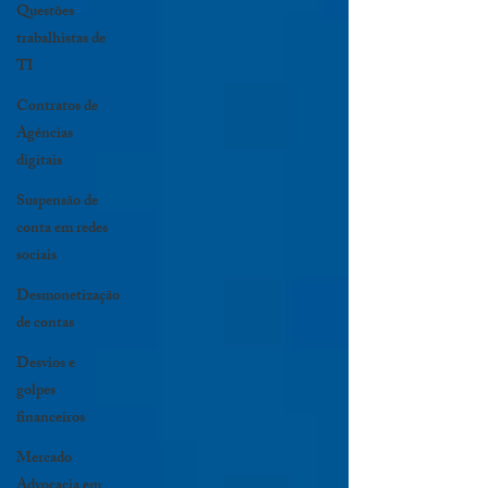
Questões
trabalhistas de
TI
Contratos de
Agências
digitais
Suspensão de
conta em redes
sociais
Desmonetização
de contas
Desvios e
golpes
financeiros
Mercado
Advocacia em