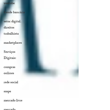
youtube
fraude bancária
setor digital.
direitos
trabalhista
marketplaces
Serviços
Digitais:
compras
onlines
rede social
suspe
mercado livre
mercado