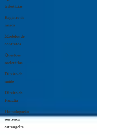
tributárias
Registro de
marca
Modelos de
contratos
Questões
societárias
Direito de
saúde
Direito de
Família
Homologação
sentenca
estrangeira