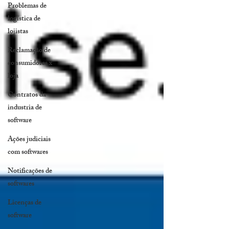
Problemas de
logística de
lojistas
Reclamação de
consumidores x
loja
Contratos da
industria de
software
Ações judiciais
com softwares
Notificações de
softwares
Licenças de
software