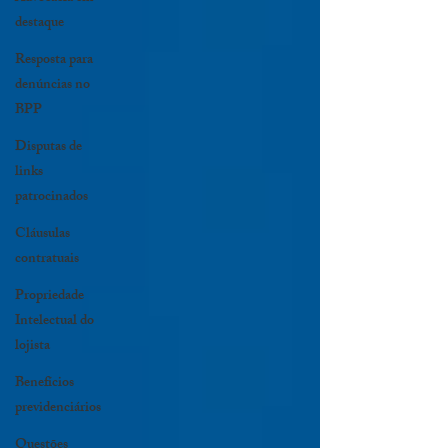
destaque
Resposta para
denúncias no
BPP
Disputas de
links
patrocinados
Cláusulas
contratuais
Propriedade
Intelectual do
lojista
Benefícios
previdenciários
Questões