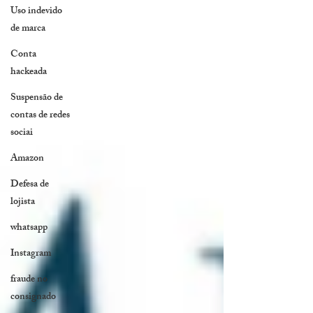
Uso indevido
de marca
Conta
hackeada
Suspensão de
contas de redes
sociai
Amazon
Defesa de
lojista
whatsapp
Instagram
fraude no
consignado