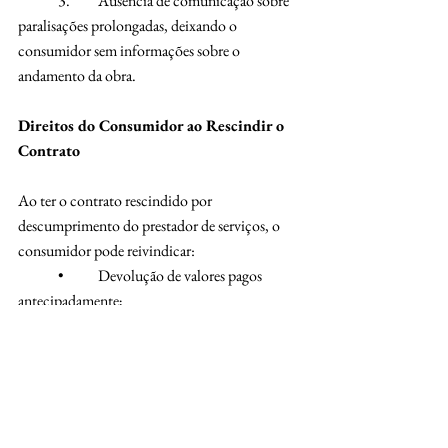
	3.	Ausência de comunicação sobre 
paralisações prolongadas, deixando o 
consumidor sem informações sobre o 
andamento da obra.
Direitos do Consumidor ao Rescindir o 
Contrato
Ao ter o contrato rescindido por 
descumprimento do prestador de serviços, o 
consumidor pode reivindicar:
	•	Devolução de valores pagos 
antecipadamente;
	•	Indenização por danos materiais, 
como custos com a contratação de terceiros;
	•	Multa contratual, se prevista no 
contrato;
	•	Indenização por danos morais, 