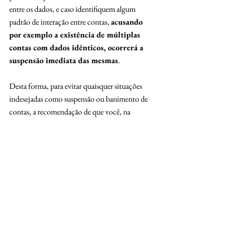
entre os dados, e caso identifiquem algum 
padrão de interação entre contas, 
acusando 
por exemplo a existência de múltiplas 
contas com dados idênticos, ocorrerá a 
suspensão imediata das mesmas
.
Desta forma, para evitar quaisquer situações 
indesejadas como suspensão ou banimento de 
contas, a recomendação de que você, na 
qualidade de usuário dos sistemas do Mercado 
Livre, tome estrito e absoluto cuidado na 
utilização de seus dados, evitando o 
fornecimento destes a terceiros, ou mesmo, 
caso haja a suspensão de sua única conta, evite a 
abertura de distintas contas, uma vez que tal 
conduta poderá prejudicá-lo no futuro.
Tags:
Loja Virtual
comércio eletrônico