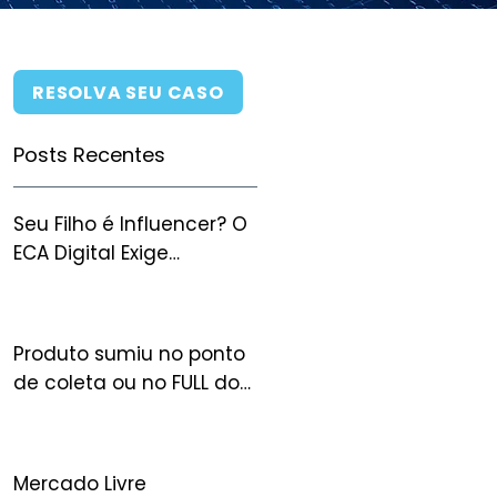
RESOLVA SEU CASO
Posts Recentes
Seu Filho é Influencer? O
ECA Digital Exige
Autorização Judicial
para Monetizar — e Você
Pode Perder Tudo Sem
Produto sumiu no ponto
Ela
de coleta ou no FULL do
Mercado Livre: quem
arca com o prejuízo?
Mercado Livre