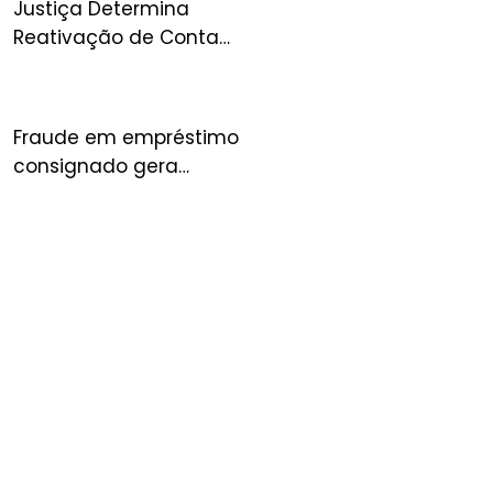
Justiça Determina
Reativação de Conta
Suspensa no Mercado
Livre e Condena
Plataforma por Danos
Fraude em empréstimo
consignado gera
condenação de banco à
indenização por danos
morais