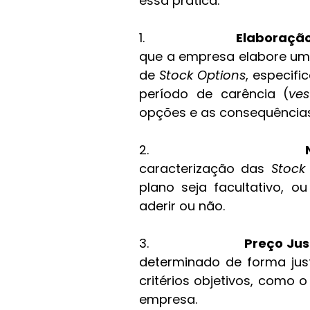
essa prática:
1.                       
Elaboração
que a empresa elabore um 
de 
Stock Options
, especifi
período de carência (
ves
opções e as consequência
2.                       
caracterização das 
Stock
plano seja facultativo, o
aderir ou não.
3.                       
Preço Jus
determinado de forma jus
critérios objetivos, como 
empresa.