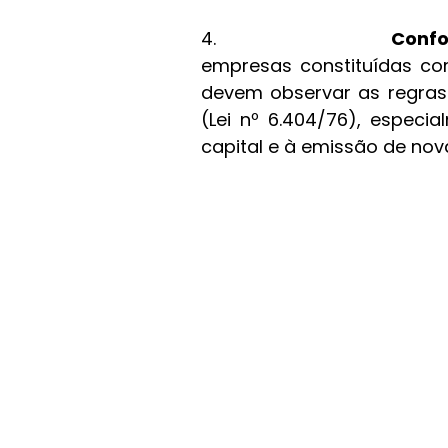
4.                       
Confo
empresas constituídas co
devem observar as regras 
(Lei nº 6.404/76), especi
capital e à emissão de nov