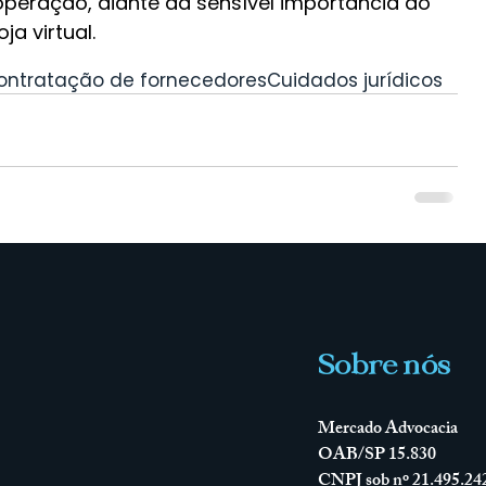
operação, diante da sensível importância do 
a virtual.
ontratação de fornecedores
Cuidados jurídicos
Sobre nós
Mercado Advocacia
OAB/SP 15.830
CNPJ sob nº 21.495.24