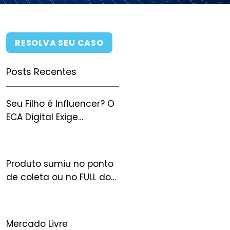
RESOLVA SEU CASO
Posts Recentes
Seu Filho é Influencer? O
ECA Digital Exige
Autorização Judicial
para Monetizar — e Você
Pode Perder Tudo Sem
Produto sumiu no ponto
Ela
de coleta ou no FULL do
Mercado Livre: quem
arca com o prejuízo?
Mercado Livre