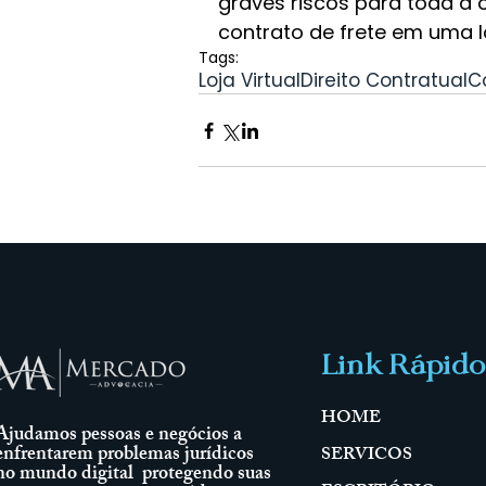
graves riscos para toda a 
contrato de frete em uma loj
Tags:
Loja Virtual
Direito Contratual
C
Link Rápido
HOME
Ajudamos pessoas e negócios a
enfrentarem problemas jurídicos
SERVICOS
no mundo digital protegendo suas