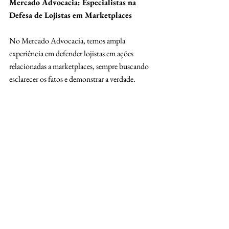
Mercado Advocacia: Especialistas na 
Defesa de Lojistas em Marketplaces
No Mercado Advocacia, temos ampla 
experiência em defender lojistas em ações 
relacionadas a marketplaces, sempre buscando 
esclarecer os fatos e demonstrar a verdade. 
Nossa abordagem é personalizada para proteger 
o seu negócio, evitando prejuízos financeiros e 
danos à reputação.
Entre em contato para uma consulta 
personalizada. Estamos prontos para garantir 
uma defesa justa e proteger os seus interesses.
Nota de Confidencialidade
O caso é real, mas os nomes das partes e alguns 