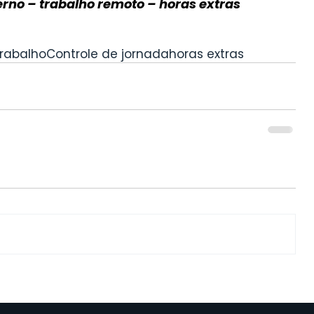
rno – trabalho remoto – horas extras 
trabalho
Controle de jornada
horas extras