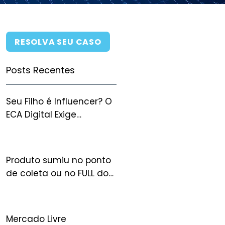
RESOLVA SEU CASO
Posts Recentes
Seu Filho é Influencer? O
ECA Digital Exige
Autorização Judicial
para Monetizar — e Você
Pode Perder Tudo Sem
Produto sumiu no ponto
Ela
de coleta ou no FULL do
Mercado Livre: quem
arca com o prejuízo?
Mercado Livre