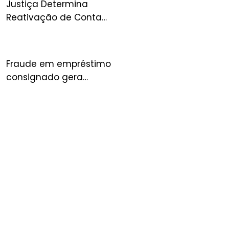
Justiça Determina
Reativação de Conta
Suspensa no Mercado
Livre e Condena
Plataforma por Danos
Fraude em empréstimo
consignado gera
condenação de banco à
indenização por danos
morais