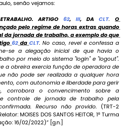
aulo, senão vejamos:
ETRABALHO. ARTIGO 
62
, 
III
, DA 
CLT
. 
O 
ançado pelo regime de horas extras quando 
al da jornada de trabalho, a exemplo do que 
tigo 
62
 da 
CLT
. No caso, revel e confessa a 
he-se a alegação inicial de que havia o 
alho por meio do sistema "login" e "logout". 
ue a obreira exercia função de operadora de 
que não pode ser realizada a qualquer hora 
nto, com autonomia e liberdade para gerir 
o, corrobora o convencimento sobre a 
de controle de jornada de trabalho pela 
onfirmada. Recurso não provido. 
(TRT-2 
 Relator: MOISES DOS SANTOS HEITOR, 1ª Turma 
ação: 16/02/2022)” [g.n.]