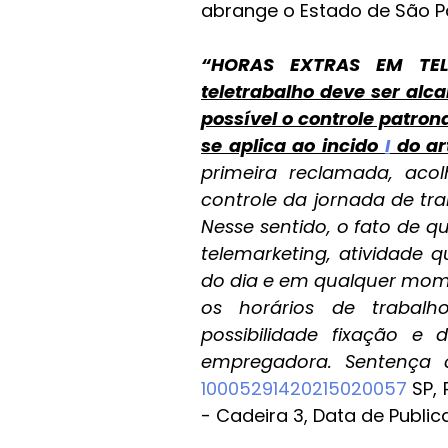
abrange o Estado de São P
“HORAS EXTRAS EM TEL
teletrabalho deve ser alc
possível o controle patron
se aplica ao incido 
I
 do ar
primeira reclamada, acol
controle da jornada de trab
Nesse sentido, o fato de q
telemarketing, atividade 
do dia e em qualquer mome
os horários de trabalh
possibilidade fixação e 
empregadora. Sentença c
10005291420215020057
 SP,
- Cadeira 3, Data de Public