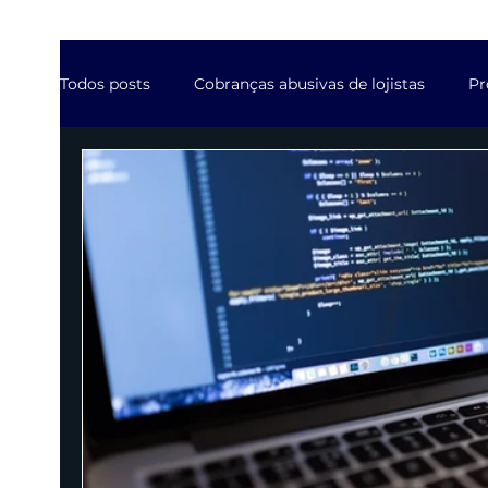
Todos posts
Cobranças abusivas de lojistas
Pr
Contratos da industria de software
Ações jud
Contratos de Agências digitais
Suspensão de 
Mercado Advocacia em destaque
Resposta p
Propriedade Intelectual do lojista
Benefícios 