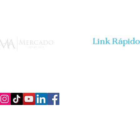
Link Rápido
HOME
Ajudamos pessoas e negócios a
enfrentarem problemas jurídicos
SERVICOS
no mundo digital protegendo suas
contas, contratos, conteúdos,
ESCRITÓRIO
produtos e vínculos de trabalho
CONTATO
ARTIGOS