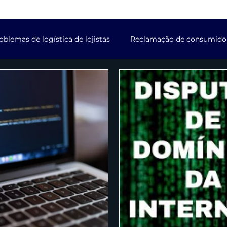
oblemas de logística de lojistas
Reclamação de consumidore
iciais com softwares
Notificações de softwares
Licenç
conta em redes sociais
Desmonetização de contas
De
ara denúncias no BPP
Disputas de links patrocinados
previdenciários
Questões tributárias
Registro de mar