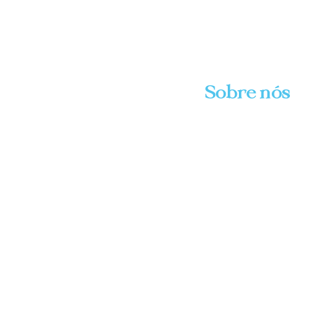
Sobre nós
Mercado Advocacia
OAB/SP 15.830
CNPJ sob nº 21.495.24
Advogado responsável:
José Eduardo Mercado 
OAB/SP 221.051