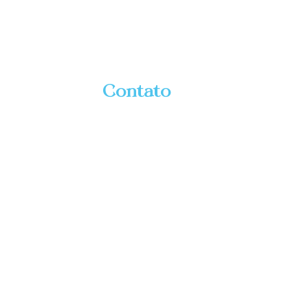
Contato
Rua Augusta, 890 - Cj. 210 - Cerqueira César 
Paulo - SP
E-mail:
jlima@mercadoadvocacia.com.br
2/0001-73
Tel: fixo +55 11 3042-7334
Tel. cel/whatsapp: +55 11 995991853
Ribeiro Lima