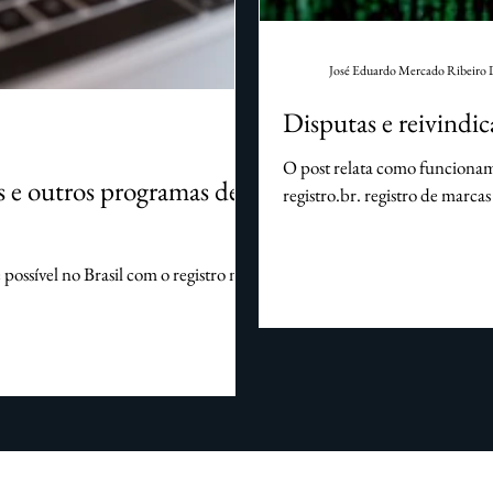
ireito de Família
Homologação sentenca estrangeira
José Eduardo Mercado Ribeiro 
Disputas e reivindi
O post relata como funcionam 
s e outros programas de
registro.br. registro de marcas
ssível no Brasil com o registro no