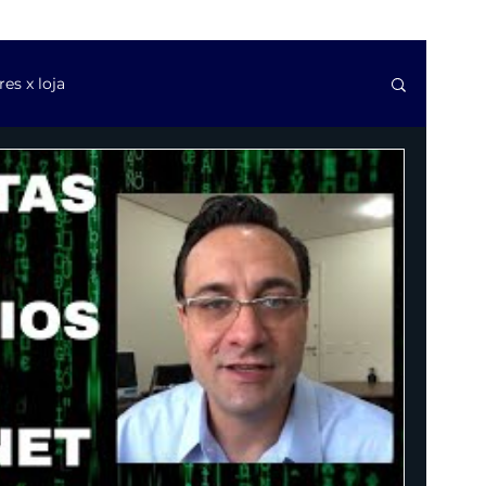
s x loja
as de software
Questões trabalhistas de TI
svios e golpes financeiros
Cláusulas contratuais
ca
Modelos de contratos