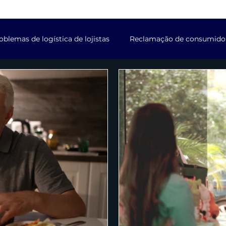
oblemas de logística de lojistas
Reclamação de consumidore
iciais com softwares
Notificações de softwares
Licenç
conta em redes sociais
Desmonetização de contas
De
ara denúncias no BPP
Disputas de links patrocinados
previdenciários
Questões tributárias
Registro de mar