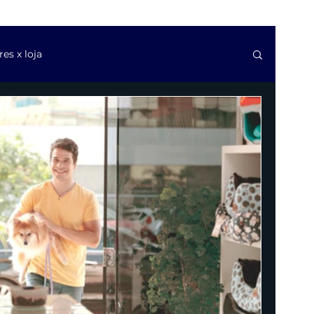
s x loja
as de software
Questões trabalhistas de TI
svios e golpes financeiros
Cláusulas contratuais
ca
Modelos de contratos