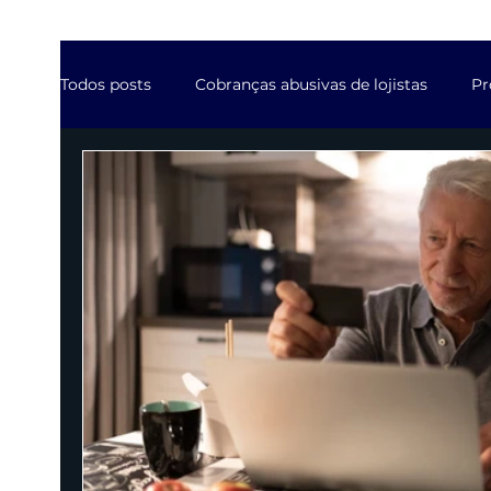
Todos posts
Cobranças abusivas de lojistas
Pr
Contratos da industria de software
Ações jud
Contratos de Agências digitais
Suspensão de 
Mercado Advocacia em destaque
Resposta p
Propriedade Intelectual do lojista
Benefícios 