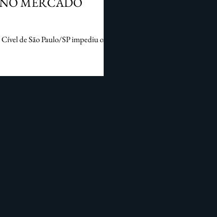
S NO MERCADO
l Cível de São Paulo/SP impediu o