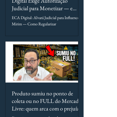
Digital Exige Autorização
Judicial para Monetizar — e
Você Pode Perder Tudo Sem Ela
ECA Digital: Alvará Judicial para Influencer
Mirim — Como Regularizar
Produto sumiu no ponto de
coleta ou no FULL do Mercado
Livre: quem arca com o prejuízo?