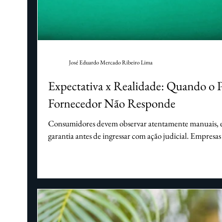
Questões societárias
Direito de saúde
D
Mercado Livre
Amazon
Facebook
José Eduardo Mercado Ribeiro Lima
Expectativa x Realidade: Quando o 
Fornecedor Não Responde
Consumidores devem observar atentamente manuais, esp
garantia antes de ingressar com ação judicial. Empresas
informações prestadas ao público, reduzindo riscos de 
defeito ou publicidade enganosa. O Código de Defe
sendo o Norte, mas sua aplicação depende da comprov
defeito, publicidade enganosa ou descumprimento co