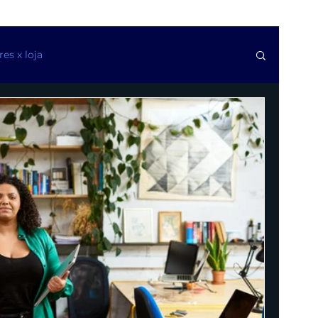
s x loja
as de software
Questões trabalhistas de TI
svios e golpes financeiros
Cláusulas contratuais
ca
Modelos de contratos