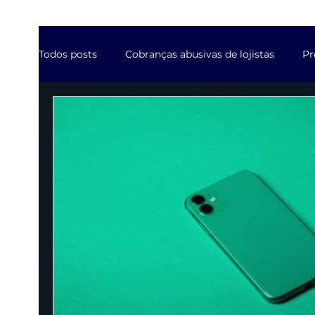
Todos posts
Cobranças abusivas de lojistas
Pr
Contratos da industria de software
Ações jud
Contratos de Agências digitais
Suspensão de 
Mercado Advocacia em destaque
Resposta p
Propriedade Intelectual do lojista
Benefícios 